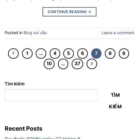
CONTINUE READING
→
Posted in
Blog soi cầu
Leave a comment
1
…
4
5
6
7
8
9
10
…
37
Tìm kiếm
TÌM
KIẾM
Recent Posts
Dự đoán XSMN ngày 27 tháng 5