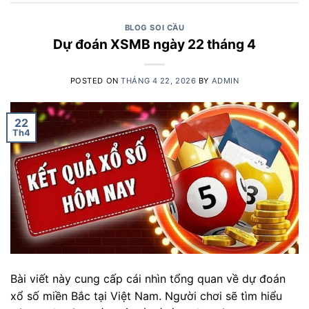
BLOG SOI CẦU
Dự đoán XSMB ngày 22 tháng 4
POSTED ON
THÁNG 4 22, 2026
BY
ADMIN
22
Th4
Bài viết này cung cấp cái nhìn tổng quan về dự đoán
xổ số miền Bắc tại Việt Nam. Người chơi sẽ tìm hiểu