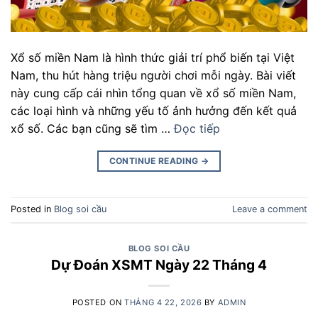
Xổ số miền Nam là hình thức giải trí phổ biến tại Việt
Nam, thu hút hàng triệu người chơi mỗi ngày. Bài viết
này cung cấp cái nhìn tổng quan về xổ số miền Nam,
các loại hình và những yếu tố ảnh hưởng đến kết quả
xổ số. Các bạn cũng sẽ tìm …
Đọc tiếp
CONTINUE READING
→
Posted in
Blog soi cầu
Leave a comment
BLOG SOI CẦU
Dự Đoán XSMT Ngày 22 Tháng 4
POSTED ON
THÁNG 4 22, 2026
BY
ADMIN