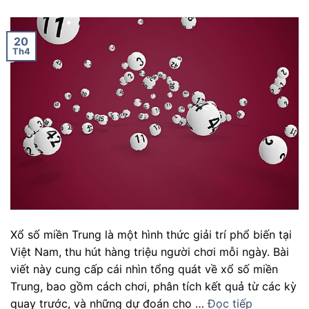
20
Th4
Xổ số miền Trung là một hình thức giải trí phổ biến tại
Việt Nam, thu hút hàng triệu người chơi mỗi ngày. Bài
viết này cung cấp cái nhìn tổng quát về xổ số miền
Trung, bao gồm cách chơi, phân tích kết quả từ các kỳ
quay trước, và những dự đoán cho …
Đọc tiếp