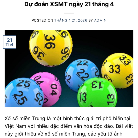
Dự đoán XSMT ngày 21 tháng 4
POSTED ON
THÁNG 4 21, 2026
BY
ADMIN
21
Th4
Xổ số miền Trung là một hình thức giải trí phổ biến tại
Việt Nam với nhiều đặc điểm văn hóa độc đáo. Bài viết
này giới thiệu về xổ số miền Trung, các yếu tố ảnh