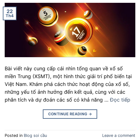
22
Th4
Bài viết này cung cấp cái nhìn tổng quan về xổ số
miền Trung (XSMT), một hình thức giải trí phổ biến tại
Việt Nam. Khám phá cách thức hoạt động của xổ số,
những yếu tố ảnh hưởng đến kết quả, cùng với các
phân tích và dự đoán các số có khả năng …
Đọc tiếp
CONTINUE READING
→
Posted in
Blog soi cầu
Leave a comment