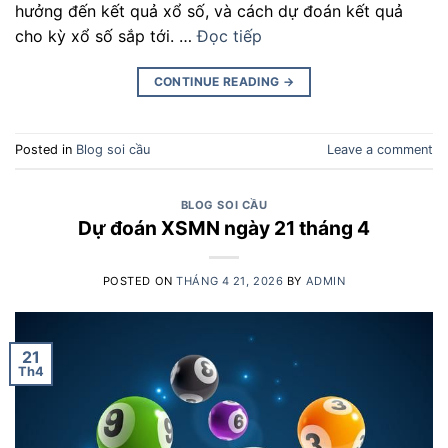
hưởng đến kết quả xổ số, và cách dự đoán kết quả
cho kỳ xổ số sắp tới. …
Đọc tiếp
CONTINUE READING
→
Posted in
Blog soi cầu
Leave a comment
BLOG SOI CẦU
Dự đoán XSMN ngày 21 tháng 4
POSTED ON
THÁNG 4 21, 2026
BY
ADMIN
21
Th4