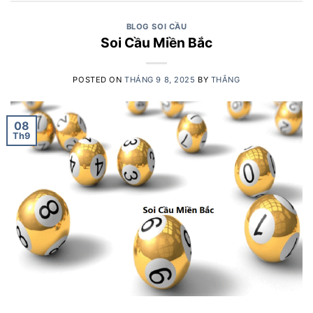
BLOG SOI CẦU
Soi Cầu Miền Bắc
POSTED ON
THÁNG 9 8, 2025
BY
THẮNG
08
Th9