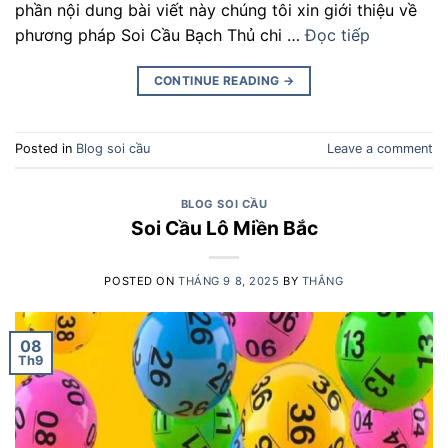
phần nội dung bài viết này chúng tôi xin giới thiệu về
phương pháp Soi Cầu Bạch Thủ chi …
Đọc tiếp
CONTINUE READING
→
Posted in
Blog soi cầu
Leave a comment
BLOG SOI CẦU
Soi Cầu Lô Miền Bắc
POSTED ON
THÁNG 9 8, 2025
BY
THẮNG
08
Th9