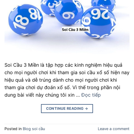
Soi Cầu 3 Miền là tập hợp các kinh nghiệm hiệu quả
cho mọi người chơi khi tham gia soi cầu xổ số hiện nay
hiệu quả và dễ trúng dành cho mọi người chơi khi
tham gia chơi dự đoán xổ số. Vì thế trong phần nội
dung bài viết này chúng tôi xin …
Đọc tiếp
CONTINUE READING
→
Posted in
Blog soi cầu
Leave a comment