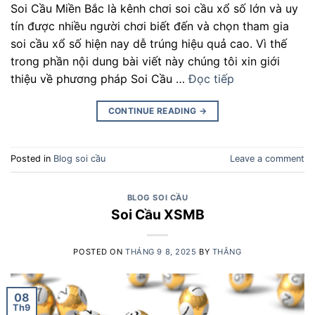
Soi Cầu Miền Bắc là kênh chơi soi cầu xổ số lớn và uy
tín được nhiều người chơi biết đến và chọn tham gia
soi cầu xổ số hiện nay dễ trúng hiệu quả cao. Vì thế
trong phần nội dung bài viết này chúng tôi xin giới
thiệu về phương pháp Soi Cầu …
Đọc tiếp
CONTINUE READING
→
Posted in
Blog soi cầu
Leave a comment
BLOG SOI CẦU
Soi Cầu XSMB
POSTED ON
THÁNG 9 8, 2025
BY
THẮNG
08
Th9