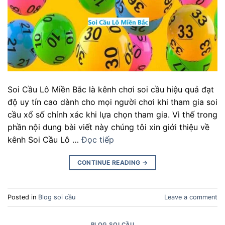
Soi Cầu Lô Miền Bắc là kênh chơi soi cầu hiệu quả đạt
độ uy tín cao dành cho mọi người chơi khi tham gia soi
cầu xổ số chính xác khi lựa chọn tham gia. Vì thế trong
phần nội dung bài viết này chúng tôi xin giới thiệu về
kênh Soi Cầu Lô …
Đọc tiếp
CONTINUE READING
→
Posted in
Blog soi cầu
Leave a comment
BLOG SOI CẦU