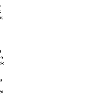
a
o
ng
à
òn
ước
hư
ởi