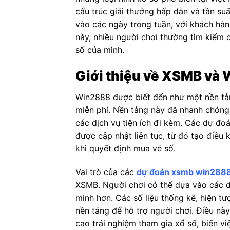
cấu trúc giải thưởng hấp dẫn và tần su
vào các ngày trong tuần, với khách hàn
này, nhiều người chơi thường tìm kiếm 
số của mình.
Giới thiệu về XSMB và
Win2888 được biết đến như một nền tả
miễn phí. Nền tảng này đã nhanh chóng 
các dịch vụ tiện ích đi kèm. Các dự đ
được cập nhật liên tục, từ đó tạo điều 
khi quyết định mua vé số.
Vai trò của các
dự đoán xsmb win288
XSMB. Người chơi có thể dựa vào các d
minh hơn. Các số liệu thống kê, hiện tư
nền tảng để hỗ trợ người chơi. Điều nà
cao trải nghiệm tham gia xổ số, biến vi