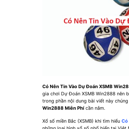
Có Nên Tin Vào Dự Đoán XSMB Win28
gia chơi Dự Đoán XSMB Win2888 nên biế
trong phần nội dung bài viết này chúng 
Win2888 Miễn Phí
cần nắm.
Xổ số miền Bắc (XSMB) khi tìm hiểu
Có
những loại hình xổ số phổ biến tại Việ