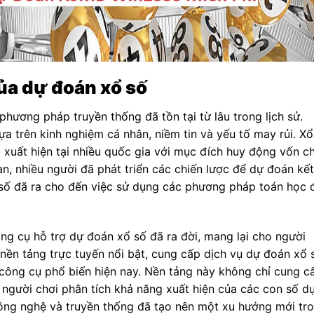
ủa dự đoán xổ số
ương pháp truyền thống đã tồn tại từ lâu trong lịch sử.
 trên kinh nghiệm cá nhân, niềm tin và yếu tố may rủi. Xổ
u xuất hiện tại nhiều quốc gia với mục đích huy động vốn c
n, nhiều người đã phát triển các chiến lược để dự đoán kết
n số đã ra cho đến việc sử dụng các phương pháp toán học 
ông cụ hỗ trợ dự đoán xổ số đã ra đời, mang lại cho người
nền tảng trực tuyến nổi bật, cung cấp dịch vụ dự đoán xổ 
 công cụ phổ biến hiện nay. Nền tảng này không chỉ cung c
 người chơi phân tích khả năng xuất hiện của các con số d
công nghệ và truyền thống đã tạo nên một xu hướng mới tr