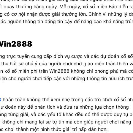
ất quay thưởng hàng ngày. Mỗi ngày, xổ số miền Bắc diễn r
g có cơ hội nhận được giải thưởng lớn. Chính vì những lý d
các nguồn thông tin đáng tin cậy để nâng cao khả năng trú
 Win2888
ng trực tuyến cung cấp dịch vụ cược và các dự đoán xổ số
thu hút sự chú ý của người chơi nhờ giao diện thân thiện v
oán xổ số miễn phí trên Win2888 không chỉ phong phú mà c
kiện cho người chơi tiếp cận với những thông tin hữu ích tr
8
hoàn toàn không thể xem nhẹ trong các trò chơi xổ số n
ự đoán này để phân tích và đưa ra những lựa chọn thông
ợng từng giải, và các yếu tố khác đều có thể được quy tụ b
y không chỉ mang lại sự tự tin mà còn giúp người chơi nâng
ệc chơi thành một hình thức giải trí hấp dẫn hơn.