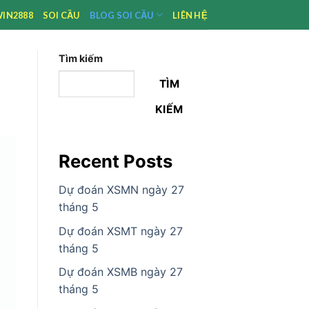
WIN2888
SOI CẦU
BLOG SOI CẦU
LIÊN HỆ
Tìm kiếm
TÌM
KIẾM
Recent Posts
Dự đoán XSMN ngày 27
tháng 5
Dự đoán XSMT ngày 27
tháng 5
Dự đoán XSMB ngày 27
tháng 5