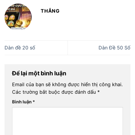
THẮNG
Dàn đề 20 số
Dàn Đề 50 Số
Để lại một bình luận
Email của bạn sẽ không được hiển thị công khai.
Các trường bắt buộc được đánh dấu
*
Bình luận
*