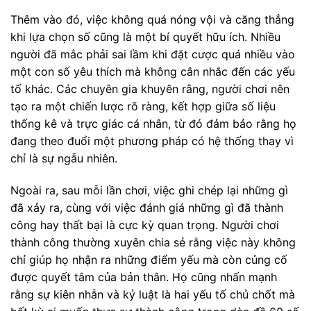
Thêm vào đó, việc không quá nóng vội và căng thẳng
khi lựa chọn số cũng là một bí quyết hữu ích. Nhiều
người đã mắc phải sai lầm khi đặt cược quá nhiều vào
một con số yêu thích mà không cân nhắc đến các yếu
tố khác. Các chuyên gia khuyên rằng, người chơi nên
tạo ra một chiến lược rõ ràng, kết hợp giữa số liệu
thống kê và trực giác cá nhân, từ đó đảm bảo rằng họ
đang theo đuổi một phương pháp có hệ thống thay vì
chỉ là sự ngẫu nhiên.
Ngoài ra, sau mỗi lần chơi, việc ghi chép lại những gì
đã xảy ra, cùng với việc đánh giá những gì đã thành
công hay thất bại là cực kỳ quan trọng. Người chơi
thành công thường xuyên chia sẻ rằng việc này không
chỉ giúp họ nhận ra những điểm yếu mà còn củng cố
được quyết tâm của bản thân. Họ cũng nhấn mạnh
rằng sự kiên nhẫn và kỷ luật là hai yếu tố chủ chốt mà