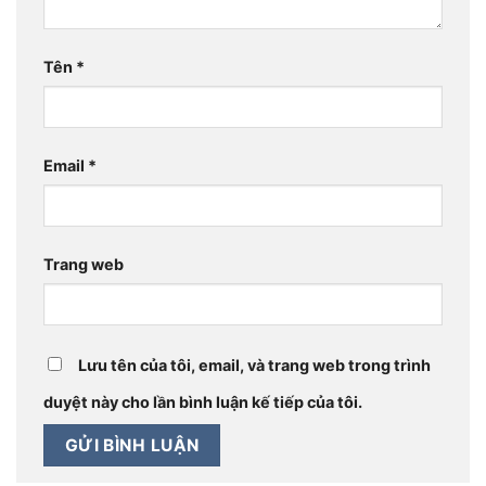
Tên
*
Email
*
Trang web
Lưu tên của tôi, email, và trang web trong trình
duyệt này cho lần bình luận kế tiếp của tôi.