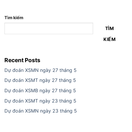
Tìm kiếm
TÌM
KIẾM
Recent Posts
Dự đoán XSMN ngày 27 tháng 5
Dự đoán XSMT ngày 27 tháng 5
Dự đoán XSMB ngày 27 tháng 5
Dự đoán XSMT ngày 23 tháng 5
Dự đoán XSMN ngày 23 tháng 5