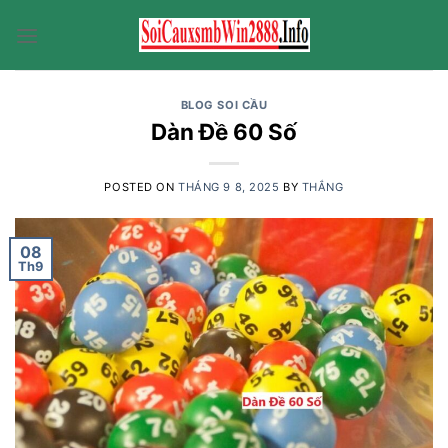
Skip
to
content
BLOG SOI CẦU
Dàn Đề 60 Số
POSTED ON
THÁNG 9 8, 2025
BY
THẮNG
08
Th9