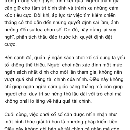
trọng trong việc quyết định kết quả. Người tham gia
cần giữ cho tâm trí bình tĩnh và tránh xa những cảm
xúc tiêu cực. Đôi khi, áp lực từ việc tìm kiếm chiến
thắng có thể dẫn đến những quyết định sai lầm, ảnh
hưởng đến sự lựa chọn số. Do đó, hãy dừng lại suy
nghĩ, phân tích thấu đáo trước khi quyết định đặt
cược.
Bên cạnh đó, quản lý ngân sách chơi xổ số cũng là yếu
tố không thể thiếu. Người chơi nên xác định một mức
ngân sách nhất định cho mỗi lần tham gia, không nên
vượt quá khả năng tài chính của mình. Điều này không
chỉ giúp ngăn ngừa cảm giác căng thẳng mà còn giúp
người chơi duy trì sự hứng thú lâu dài với trò chơi mà
không phải lo lắng về hậu quả tài chính.
Cuối cùng, việc chơi xổ số cần được nhìn nhận như
một hình thức giải trí hơn là phương pháp kiếm tiền.
Điều này không chỉ bảo vệ tài chính cá nhân mà còn