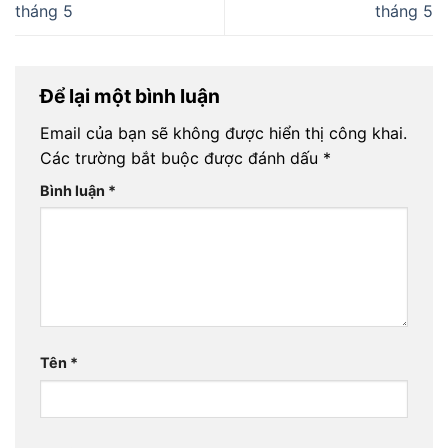
tháng 5
tháng 5
Để lại một bình luận
Email của bạn sẽ không được hiển thị công khai.
Các trường bắt buộc được đánh dấu
*
Bình luận
*
Tên
*