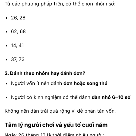
Từ các phương pháp trên, có thể chọn nhóm số:
26, 28
62, 68
14, 41
37, 73
2. Đánh theo nhóm hay đánh đơn?
Người vốn ít nên đánh
đơn hoặc song thủ
Người có kinh nghiệm có thể đánh
dàn nhỏ 6–10 số
Không nên dàn trải quá rộng vì dễ phân tán vốn.
Tâm lý người chơi và yếu tố cuối năm
Ngày 26 tháng 12 là thời điểm nhiều người: