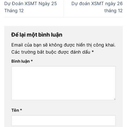
Dự Đoán XSMT Ngày 25
Dự đoán XSMT ngày 26
Tháng 12
tháng 12
Để lại một bình luận
Email của bạn sẽ không được hiển thị công khai.
Các trường bắt buộc được đánh dấu
*
Bình luận
*
Tên
*