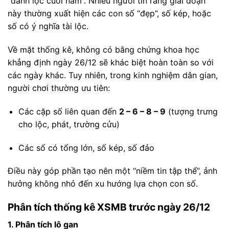
“đánh lộc cuối năm”. Nhiều người tin rằng giai đoạn
này thường xuất hiện các con số “đẹp”, số kép, hoặc
số có ý nghĩa tài lộc.
Về mặt thống kê, không có bằng chứng khoa học
khẳng định ngày 26/12 sẽ khác biệt hoàn toàn so với
các ngày khác. Tuy nhiên, trong kinh nghiệm dân gian,
người chơi thường ưu tiên:
Các cặp số liên quan đến
2 – 6 – 8 – 9
(tượng trưng
cho lộc, phát, trường cửu)
Các số có tổng lớn, số kép, số đảo
Điều này góp phần tạo nên một “niềm tin tập thể”, ảnh
hưởng không nhỏ đến xu hướng lựa chọn con số.
Phân tích thống kê XSMB trước ngày 26/12
1. Phân tích lô gan