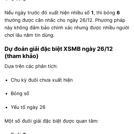
Nếu ngày trước đó xuất hiện nhiều số
1
, thì bóng
6
thường được cân nhắc cho ngày 26/12. Phương pháp
này không đảm bảo chính xác nhưng được nhiều người
chơi lâu năm tin dùng.
Dự đoán giải đặc biệt XSMB ngày 26/12
(tham khảo)
Dựa trên các phân tích:
Chu kỳ đuôi chưa xuất hiện
Bóng số
Yếu tố ngày 26
Một số đuôi giải đặc biệt được quan tâm: