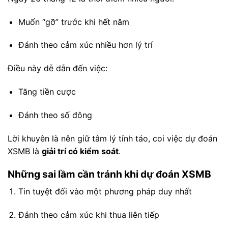
Muốn “gỡ” trước khi hết năm
Đánh theo cảm xúc nhiều hơn lý trí
Điều này dễ dẫn đến việc:
Tăng tiền cược
Đánh theo số đông
Lời khuyên là nên giữ tâm lý tỉnh táo, coi việc dự đoán
XSMB là
giải trí có kiểm soát
.
Những sai lầm cần tránh khi dự đoán XSMB
Tin tuyệt đối vào một phương pháp duy nhất
Đánh theo cảm xúc khi thua liên tiếp