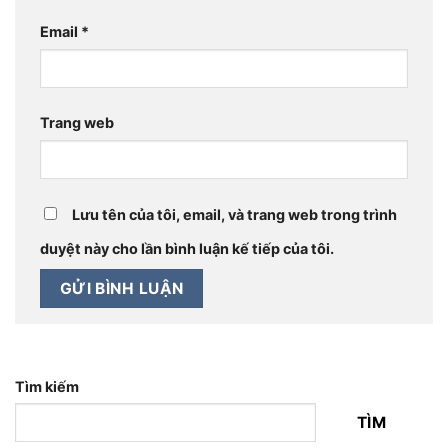
Email
*
Trang web
Lưu tên của tôi, email, và trang web trong trình
duyệt này cho lần bình luận kế tiếp của tôi.
Tìm kiếm
TÌM