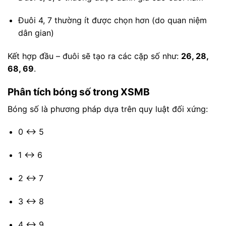
Đuôi 4, 7 thường ít được chọn hơn (do quan niệm
dân gian)
Kết hợp đầu – đuôi sẽ tạo ra các cặp số như:
26, 28,
68, 69
.
Phân tích bóng số trong XSMB
Bóng số là phương pháp dựa trên quy luật đối xứng:
0 ↔ 5
1 ↔ 6
2 ↔ 7
3 ↔ 8
4 ↔ 9