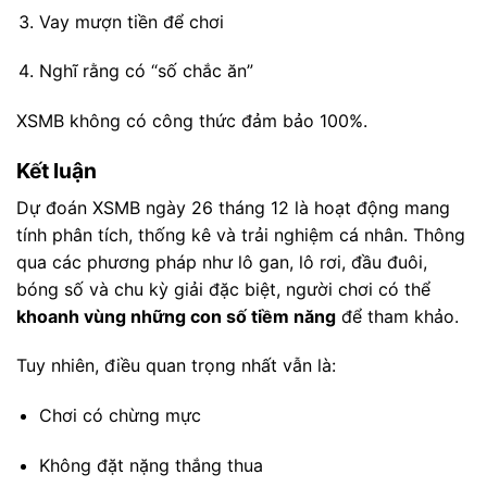
Vay mượn tiền để chơi
Nghĩ rằng có “số chắc ăn”
XSMB không có công thức đảm bảo 100%.
Kết luận
Dự đoán XSMB ngày 26 tháng 12 là hoạt động mang
tính phân tích, thống kê và trải nghiệm cá nhân. Thông
qua các phương pháp như lô gan, lô rơi, đầu đuôi,
bóng số và chu kỳ giải đặc biệt, người chơi có thể
khoanh vùng những con số tiềm năng
để tham khảo.
Tuy nhiên, điều quan trọng nhất vẫn là:
Chơi có chừng mực
Không đặt nặng thắng thua