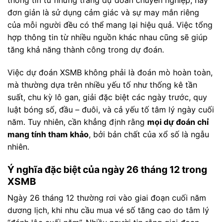
đơn giản là sử dụng cảm giác và sự may mắn riêng
của mỗi người đều có thể mang lại hiệu quả. Việc tổng
hợp thông tin từ nhiều nguồn khác nhau cũng sẽ giúp
tăng khả năng thành công trong dự đoán.
Việc dự đoán XSMB không phải là đoán mò hoàn toàn,
mà thường dựa trên nhiều yếu tố như thống kê tần
suất, chu kỳ lô gan, giải đặc biệt các ngày trước, quy
luật bóng số, đầu – đuôi, và cả yếu tố tâm lý ngày cuối
năm. Tuy nhiên, cần khẳng định rằng
mọi dự đoán chỉ
mang tính tham khảo
, bởi bản chất của xổ số là ngẫu
nhiên.
Ý nghĩa đặc biệt của ngày 26 tháng 12 trong
XSMB
Ngày 26 tháng 12 thường rơi vào giai đoạn cuối năm
dương lịch, khi nhu cầu mua vé số tăng cao do tâm lý