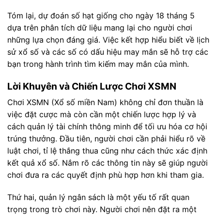
Tóm lại, dự đoán số hạt giống cho ngày 18 tháng 5
dựa trên phân tích dữ liệu mang lại cho người chơi
những lựa chọn đáng giá. Việc kết hợp hiểu biết về lịch
sử xổ số và các số có dấu hiệu may mắn sẽ hỗ trợ các
bạn trong hành trình tìm kiếm may mắn của mình.
Lời Khuyên và Chiến Lược Chơi XSMN
Chơi XSMN (Xổ số miền Nam) không chỉ đơn thuần là
việc đặt cược mà còn cần một chiến lược hợp lý và
cách quản lý tài chính thông minh để tối ưu hóa cơ hội
trúng thưởng. Đầu tiên, người chơi cần phải hiểu rõ về
luật chơi, tỉ lệ thắng thua cũng như cách thức xác định
kết quả xổ số. Nắm rõ các thông tin này sẽ giúp người
chơi đưa ra các quyết định phù hợp hơn khi tham gia.
Thứ hai, quản lý ngân sách là một yếu tố rất quan
trọng trong trò chơi này. Người chơi nên đặt ra một