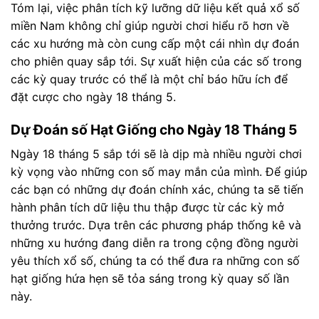
Tóm lại, việc phân tích kỹ lưỡng dữ liệu kết quả xổ số
miền Nam không chỉ giúp người chơi hiểu rõ hơn về
các xu hướng mà còn cung cấp một cái nhìn dự đoán
cho phiên quay sắp tới. Sự xuất hiện của các số trong
các kỳ quay trước có thể là một chỉ báo hữu ích để
đặt cược cho ngày 18 tháng 5.
Dự Đoán số Hạt Giống cho Ngày 18 Tháng 5
Ngày 18 tháng 5 sắp tới sẽ là dịp mà nhiều người chơi
kỳ vọng vào những con số may mắn của mình. Để giúp
các bạn có những dự đoán chính xác, chúng ta sẽ tiến
hành phân tích dữ liệu thu thập được từ các kỳ mở
thưởng trước. Dựa trên các phương pháp thống kê và
những xu hướng đang diễn ra trong cộng đồng người
yêu thích xổ số, chúng ta có thể đưa ra những con số
hạt giống hứa hẹn sẽ tỏa sáng trong kỳ quay số lần
này.