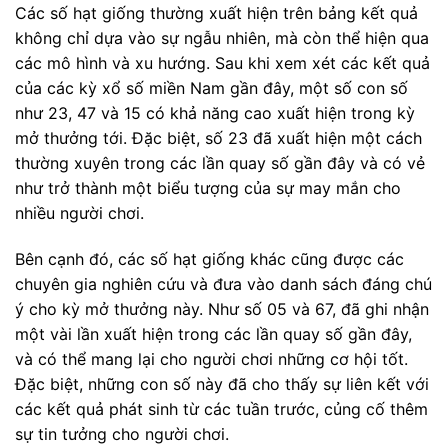
Các số hạt giống thường xuất hiện trên bảng kết quả
không chỉ dựa vào sự ngẫu nhiên, mà còn thể hiện qua
các mô hình và xu hướng. Sau khi xem xét các kết quả
của các kỳ xổ số miền Nam gần đây, một số con số
như 23, 47 và 15 có khả năng cao xuất hiện trong kỳ
mở thưởng tới. Đặc biệt, số 23 đã xuất hiện một cách
thường xuyên trong các lần quay số gần đây và có vẻ
như trở thành một biểu tượng của sự may mắn cho
nhiều người chơi.
Bên cạnh đó, các số hạt giống khác cũng được các
chuyên gia nghiên cứu và đưa vào danh sách đáng chú
ý cho kỳ mở thưởng này. Như số 05 và 67, đã ghi nhận
một vài lần xuất hiện trong các lần quay số gần đây,
và có thể mang lại cho người chơi những cơ hội tốt.
Đặc biệt, những con số này đã cho thấy sự liên kết với
các kết quả phát sinh từ các tuần trước, củng cố thêm
sự tin tưởng cho người chơi.