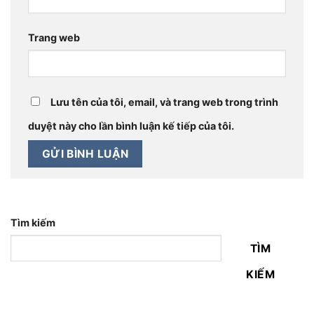
Trang web
Lưu tên của tôi, email, và trang web trong trình
duyệt này cho lần bình luận kế tiếp của tôi.
Tìm kiếm
TÌM
KIẾM