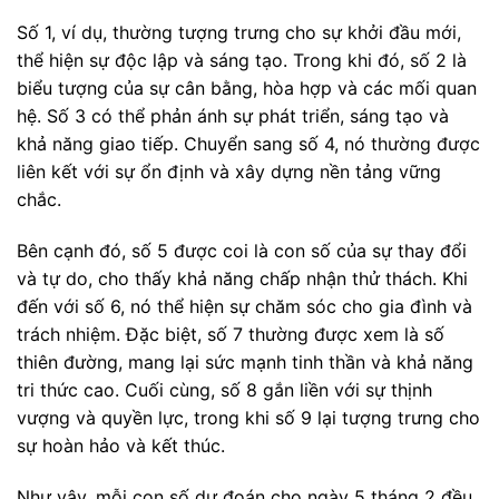
Số 1, ví dụ, thường tượng trưng cho sự khởi đầu mới,
thể hiện sự độc lập và sáng tạo. Trong khi đó, số 2 là
biểu tượng của sự cân bằng, hòa hợp và các mối quan
hệ. Số 3 có thể phản ánh sự phát triển, sáng tạo và
khả năng giao tiếp. Chuyển sang số 4, nó thường được
liên kết với sự ổn định và xây dựng nền tảng vững
chắc.
Bên cạnh đó, số 5 được coi là con số của sự thay đổi
và tự do, cho thấy khả năng chấp nhận thử thách. Khi
đến với số 6, nó thể hiện sự chăm sóc cho gia đình và
trách nhiệm. Đặc biệt, số 7 thường được xem là số
thiên đường, mang lại sức mạnh tinh thần và khả năng
tri thức cao. Cuối cùng, số 8 gắn liền với sự thịnh
vượng và quyền lực, trong khi số 9 lại tượng trưng cho
sự hoàn hảo và kết thúc.
Như vậy, mỗi con số dự đoán cho ngày 5 tháng 2 đều