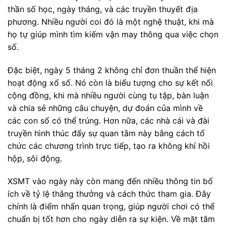
thần số học, ngày tháng, và các truyền thuyết địa
phương. Nhiều người coi đó là một nghệ thuật, khi mà
họ tự giúp mình tìm kiếm vận may thông qua việc chọn
số.
Đặc biệt, ngày 5 tháng 2 không chỉ đơn thuần thể hiện
hoạt động xổ số. Nó còn là biểu tượng cho sự kết nối
cộng đồng, khi mà nhiều người cùng tụ tập, bàn luận
và chia sẻ những câu chuyện, dự đoán của mình về
các con số có thể trúng. Hơn nữa, các nhà cái và đài
truyền hình thúc đẩy sự quan tâm này bằng cách tổ
chức các chương trình trực tiếp, tạo ra không khí hồi
hộp, sôi động.
XSMT vào ngày này còn mang đến nhiều thông tin bổ
ích về tỷ lệ thắng thưởng và cách thức tham gia. Đây
chính là điểm nhấn quan trọng, giúp người chơi có thể
chuẩn bị tốt hơn cho ngày diễn ra sự kiện. Về mặt tâm