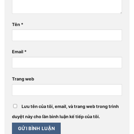
Tên
*
Email
*
Trang web
Lưu tên của tôi, email, và trang web trong trình
duyệt này cho lần bình luận kế tiếp của tôi.