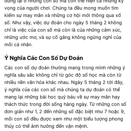
dừng lại ở những con số mà còn thể hiện cả những kỳ
vọng của người chơi. Chúng ta đều mong muốn tìm
kiếm sự may mắn và những cơ hội mới thông qua xổ
số. Như vậy, việc dự đoán cho ngày 5 tháng 2 không
chỉ là việc của con số mà còn là của những cảm xúc,
những ước mơ, và sự cố gắng không ngừng nghỉ của
mỗi cá nhân.
Ý Nghĩa Các Con Số Dự Đoán
Các con số dự đoán thường mang trong mình những ý
nghĩa sâu sắc không chỉ từ góc độ số học mà còn từ
nhiều nền văn hóa khác nhau. Ngày 5 tháng 2 tới đây,
ý nghĩa của các con số mà chúng ta dự đoán có thể
mang lại những bài học quý báu về sự may mắn hay
thách thức trong đời sống hàng ngày. Từ những con số
đơn giản như 1, 2 đến những số đặc biệt như 7 hoặc 9,
mỗi con số đều được xem như một biểu tượng phong
thủy có thể ảnh hưởng đến vận mệnh.