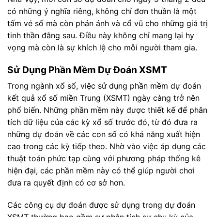
có những ý nghĩa riêng, không chỉ đơn thuần là một
tấm vé số mà còn phản ánh và cổ vũ cho những giá trị
tinh thần đằng sau. Điều này không chỉ mang lại hy
vọng mà còn là sự khích lệ cho mỗi người tham gia.
Sử Dụng Phần Mềm Dự Đoán XSMT
Trong ngành xổ số, việc sử dụng phần mềm dự đoán
kết quả xổ số miền Trung (XSMT) ngày càng trở nên
phổ biến. Những phần mềm này được thiết kế để phân
tích dữ liệu của các kỳ xổ số trước đó, từ đó đưa ra
những dự đoán về các con số có khả năng xuất hiện
cao trong các kỳ tiếp theo. Nhờ vào việc áp dụng các
thuật toán phức tạp cùng với phương pháp thống kê
hiện đại, các phần mềm này có thể giúp người chơi
đưa ra quyết định có cơ sở hơn.
Các công cụ dự đoán được sử dụng trong dự đoán