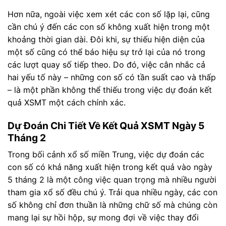
Hơn nữa, ngoài việc xem xét các con số lặp lại, cũng
cần chú ý đến các con số không xuất hiện trong một
khoảng thời gian dài. Đôi khi, sự thiếu hiện diện của
một số cũng có thể báo hiệu sự trở lại của nó trong
các lượt quay số tiếp theo. Do đó, việc cân nhắc cả
hai yếu tố này – những con số có tần suất cao và thấp
– là một phần không thể thiếu trong việc dự đoán kết
quả XSMT một cách chính xác.
Dự Đoán Chi Tiết Về Kết Quả XSMT Ngày 5
Tháng 2
Trong bối cảnh xổ số miền Trung, việc dự đoán các
con số có khả năng xuất hiện trong kết quả vào ngày
5 tháng 2 là một công việc quan trọng mà nhiều người
tham gia xổ số đều chú ý. Trải qua nhiều ngày, các con
số không chỉ đơn thuần là những chữ số mà chúng còn
mang lại sự hồi hộp, sự mong đợi về việc thay đổi