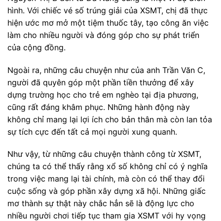
hình. Với chiếc vé số trúng giải của XSMT, chị đã thực
hiện ước mơ mở một tiệm thuốc tây, tạo công ăn việc
làm cho nhiều người và đóng góp cho sự phát triển
của cộng đồng.
Ngoài ra, những câu chuyện như của anh Trần Văn C,
người đã quyên góp một phần tiền thưởng để xây
dựng trường học cho trẻ em nghèo tại địa phương,
cũng rất đáng khâm phục. Những hành động này
không chỉ mang lại lợi ích cho bản thân mà còn lan tỏa
sự tích cực đến tất cả mọi người xung quanh.
Như vậy, từ những câu chuyện thành công từ XSMT,
chúng ta có thể thấy rằng xổ số không chỉ có ý nghĩa
trong việc mang lại tài chính, mà còn có thể thay đổi
cuộc sống và góp phần xây dựng xã hội. Những giấc
mơ thành sự thật này chắc hẳn sẽ là động lực cho
nhiều người chơi tiếp tục tham gia XSMT với hy vọng