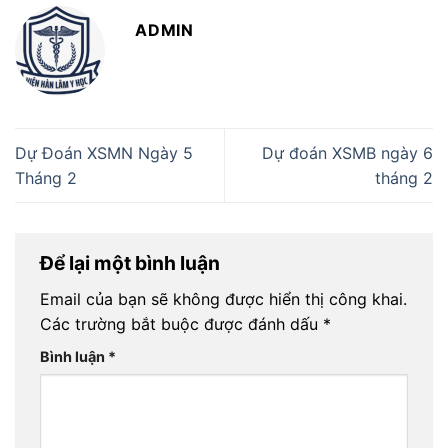
ADMIN
Dự Đoán XSMN Ngày 5
Dự đoán XSMB ngày 6
Tháng 2
tháng 2
Để lại một bình luận
Email của bạn sẽ không được hiển thị công khai.
Các trường bắt buộc được đánh dấu
*
Bình luận
*