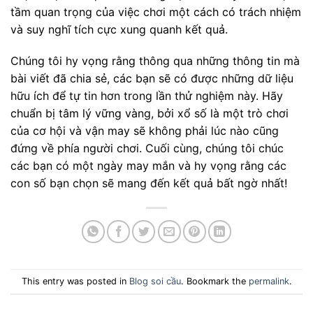
tầm quan trọng của việc chơi một cách có trách nhiệm
và suy nghĩ tích cực xung quanh kết quả.
Chúng tôi hy vọng rằng thông qua những thông tin mà
bài viết đã chia sẻ, các bạn sẽ có được những dữ liệu
hữu ích để tự tin hơn trong lần thử nghiệm này. Hãy
chuẩn bị tâm lý vững vàng, bởi xổ số là một trò chơi
của cơ hội và vận may sẽ không phải lúc nào cũng
đứng về phía người chơi. Cuối cùng, chúng tôi chúc
các bạn có một ngày may mắn và hy vọng rằng các
con số bạn chọn sẽ mang đến kết quả bất ngờ nhất!
This entry was posted in
Blog soi cầu
. Bookmark the
permalink
.