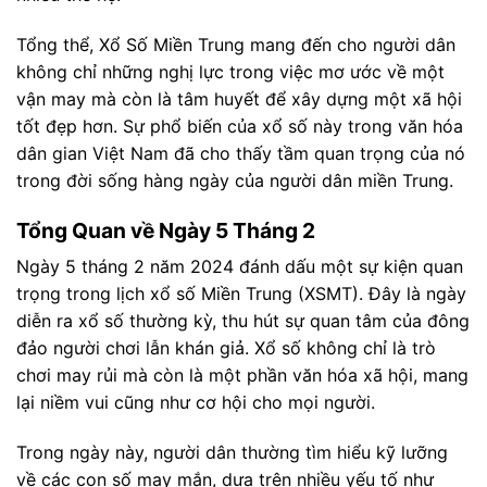
Tổng thể, Xổ Số Miền Trung mang đến cho người dân
không chỉ những nghị lực trong việc mơ ước về một
vận may mà còn là tâm huyết để xây dựng một xã hội
tốt đẹp hơn. Sự phổ biến của xổ số này trong văn hóa
dân gian Việt Nam đã cho thấy tầm quan trọng của nó
trong đời sống hàng ngày của người dân miền Trung.
Tổng Quan về Ngày 5 Tháng 2
Ngày 5 tháng 2 năm 2024 đánh dấu một sự kiện quan
trọng trong lịch xổ số Miền Trung (XSMT). Đây là ngày
diễn ra xổ số thường kỳ, thu hút sự quan tâm của đông
đảo người chơi lẫn khán giả. Xổ số không chỉ là trò
chơi may rủi mà còn là một phần văn hóa xã hội, mang
lại niềm vui cũng như cơ hội cho mọi người.
Trong ngày này, người dân thường tìm hiểu kỹ lưỡng
về các con số may mắn, dựa trên nhiều yếu tố như