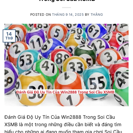
POSTED ON
THÁNG 9 14, 2025
BY
THẮNG
14
Th9
Đánh Giá Độ Uy Tín Của Win2888 Trong Soi Cầu
XSMB là một trong những điều cần biết và đáng tìm
hiểu cho những ai đang muốn tham gia chơi Soi Cầu