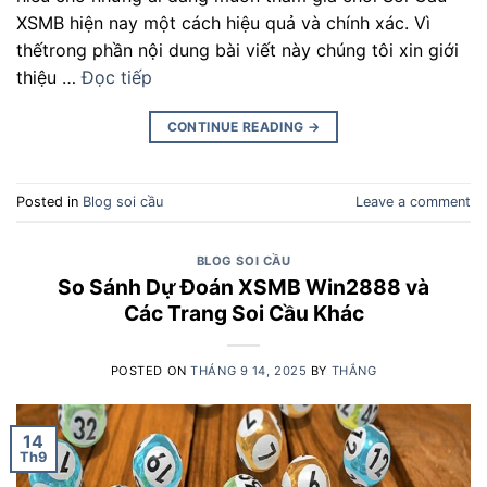
XSMB hiện nay một cách hiệu quả và chính xác. Vì
thếtrong phần nội dung bài viết này chúng tôi xin giới
thiệu …
Đọc tiếp
CONTINUE READING
→
Posted in
Blog soi cầu
Leave a comment
BLOG SOI CẦU
So Sánh Dự Đoán XSMB Win2888 và
Các Trang Soi Cầu Khác
POSTED ON
THÁNG 9 14, 2025
BY
THẮNG
14
Th9