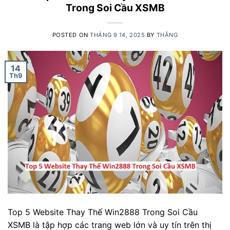
Trong Soi Cầu XSMB
POSTED ON
THÁNG 9 14, 2025
BY
THẮNG
14
Th9
Top 5 Website Thay Thế Win2888 Trong Soi Cầu
XSMB là tập hợp các trang web lớn và uy tín trên thị