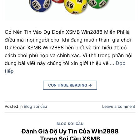
Có Nên Tin Vào Dự Đoán XSMB Win2888 Miễn Phí là
điều mà mọi người chơi khi đang muốn tham gia chơi
Dự Đoán XSMB Win2888 nên biết và tìm hiểu để có
cách chơi phù hợp và chính xác. Vì thế trong phần nội
dung bài viết này chúng tôi xin giới thiệu về …
Đọc
tiếp
CONTINUE READING
→
Posted in
Blog soi cầu
Leave a comment
BLOG SOI CẦU
Đánh Giá Độ Uy Tín Của Win2888
Trong Soi Cầu XSMB