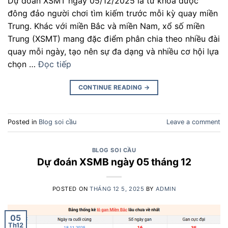
Dự đoán XSMT ngày 05/12/2025 là từ khóa được
đông đảo người chơi tìm kiếm trước mỗi kỳ quay miền
Trung. Khác với miền Bắc và miền Nam, xổ số miền
Trung (XSMT) mang đặc điểm phân chia theo nhiều đài
quay mỗi ngày, tạo nên sự đa dạng và nhiều cơ hội lựa
chọn …
Đọc tiếp
CONTINUE READING
→
Posted in
Blog soi cầu
Leave a comment
BLOG SOI CẦU
Dự đoán XSMB ngày 05 tháng 12
POSTED ON
THÁNG 12 5, 2025
BY
ADMIN
05
Th12