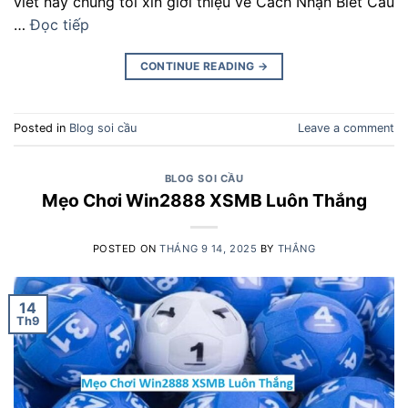
viết này chúng tôi xin giới thiệu về Cách Nhận Biết Cầu
…
Đọc tiếp
CONTINUE READING
→
Posted in
Blog soi cầu
Leave a comment
BLOG SOI CẦU
Mẹo Chơi Win2888 XSMB Luôn Thắng
POSTED ON
THÁNG 9 14, 2025
BY
THẮNG
14
Th9