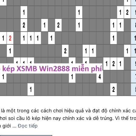
là một trong các cách chơi hiệu quả và đạt độ chính xác 
ơi soi cầu lô kép hiện nay chính xác và dễ trúng. Vì thế tr
n giới …
Đọc tiếp