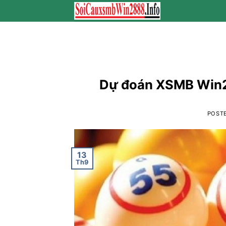
Skip
to
content
Dự đoán XSMB Win2
POST
13
Th9