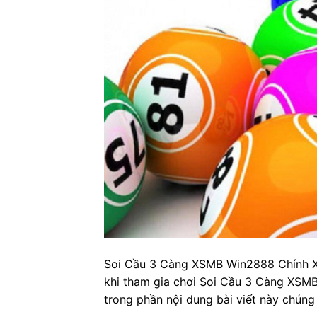
Soi Cầu 3 Càng XSMB Win2888 Chính Xá
khi tham gia chơi Soi Cầu 3 Càng XSMB 
trong phần nội dung bài viết này chúng 