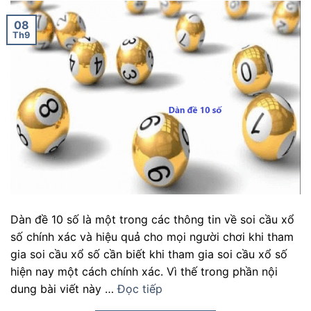
08
Th9
Dàn đề 10 số là một trong các thông tin về soi cầu xổ
số chính xác và hiệu quả cho mọi người chơi khi tham
gia soi cầu xổ số cần biết khi tham gia soi cầu xổ số
hiện nay một cách chính xác. Vì thế trong phần nội
dung bài viết này …
Đọc tiếp