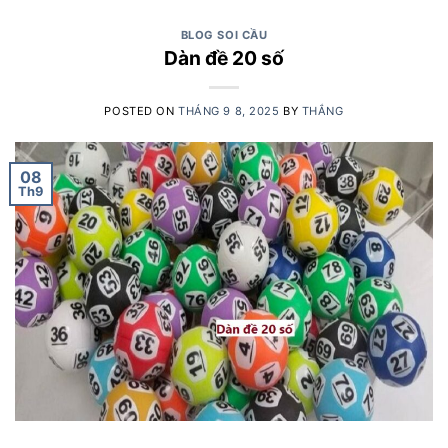
BLOG SOI CẦU
Dàn đề 20 số
POSTED ON
THÁNG 9 8, 2025
BY
THẮNG
08
Th9