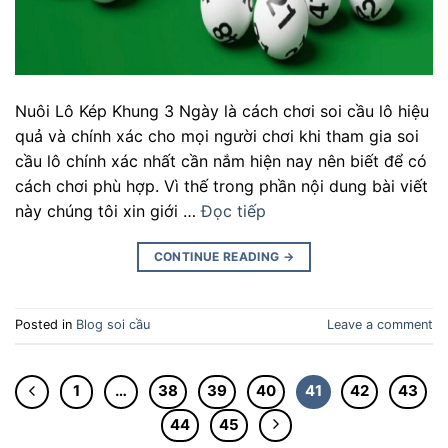
Nuôi Lô Kép Khung 3 Ngày là cách chơi soi cầu lô hiệu
quả và chính xác cho mọi người chơi khi tham gia soi
cầu lô chính xác nhất cần nắm hiện nay nên biết để có
cách chơi phù hợp. Vì thế trong phần nội dung bài viết
này chúng tôi xin giới …
Đọc tiếp
CONTINUE READING
→
Posted in
Blog soi cầu
Leave a comment
1
…
38
39
40
41
42
43
44
45