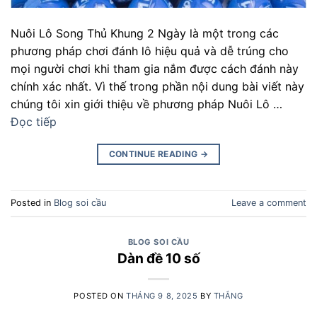
Nuôi Lô Song Thủ Khung 2 Ngày là một trong các
phương pháp chơi đánh lô hiệu quả và dễ trúng cho
mọi người chơi khi tham gia nắm được cách đánh này
chính xác nhất. Vì thế trong phần nội dung bài viết này
chúng tôi xin giới thiệu về phương pháp Nuôi Lô …
Đọc tiếp
CONTINUE READING
→
Posted in
Blog soi cầu
Leave a comment
BLOG SOI CẦU
Dàn đề 10 số
POSTED ON
THÁNG 9 8, 2025
BY
THẮNG