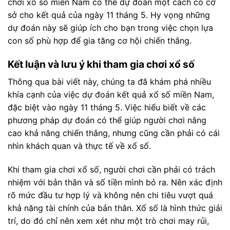
chơi xổ số miền Nam có thể dự đoán một cách có cơ
sở cho kết quả của ngày 11 tháng 5. Hy vọng những
dự đoán này sẽ giúp ích cho bạn trong việc chọn lựa
con số phù hợp để gia tăng cơ hội chiến thắng.
Kết luận và lưu ý khi tham gia chơi xổ số
Thông qua bài viết này, chúng ta đã khám phá nhiều
khía cạnh của việc dự đoán kết quả xổ số miền Nam,
đặc biệt vào ngày 11 tháng 5. Việc hiểu biết về các
phương pháp dự đoán có thể giúp người chơi nâng
cao khả năng chiến thắng, nhưng cũng cần phải có cái
nhìn khách quan và thực tế về xổ số.
Khi tham gia chơi xổ số, người chơi cần phải có trách
nhiệm với bản thân và số tiền mình bỏ ra. Nên xác định
rõ mức đầu tư hợp lý và không nên chi tiêu vượt quá
khả năng tài chính của bản thân. Xổ số là hình thức giải
trí, do đó chỉ nên xem xét như một trò chơi may rủi,