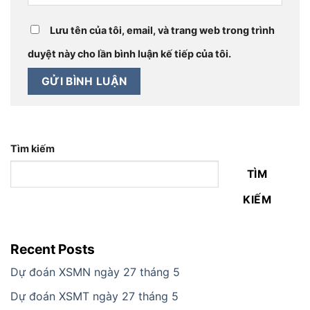
Lưu tên của tôi, email, và trang web trong trình
duyệt này cho lần bình luận kế tiếp của tôi.
Tìm kiếm
TÌM
KIẾM
Recent Posts
Dự đoán XSMN ngày 27 tháng 5
Dự đoán XSMT ngày 27 tháng 5