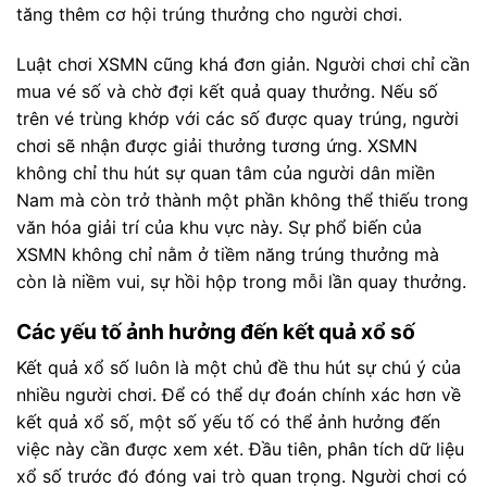
tăng thêm cơ hội trúng thưởng cho người chơi.
Luật chơi XSMN cũng khá đơn giản. Người chơi chỉ cần
mua vé số và chờ đợi kết quả quay thưởng. Nếu số
trên vé trùng khớp với các số được quay trúng, người
chơi sẽ nhận được giải thưởng tương ứng. XSMN
không chỉ thu hút sự quan tâm của người dân miền
Nam mà còn trở thành một phần không thể thiếu trong
văn hóa giải trí của khu vực này. Sự phổ biến của
XSMN không chỉ nằm ở tiềm năng trúng thưởng mà
còn là niềm vui, sự hồi hộp trong mỗi lần quay thưởng.
Các yếu tố ảnh hưởng đến kết quả xổ số
Kết quả xổ số luôn là một chủ đề thu hút sự chú ý của
nhiều người chơi. Để có thể dự đoán chính xác hơn về
kết quả xổ số, một số yếu tố có thể ảnh hưởng đến
việc này cần được xem xét. Đầu tiên, phân tích dữ liệu
xổ số trước đó đóng vai trò quan trọng. Người chơi có