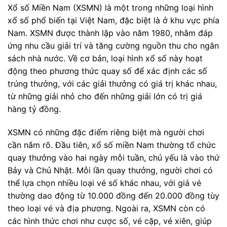
Xổ số Miền Nam (XSMN) là một trong những loại hình
xổ số phổ biến tại Việt Nam, đặc biệt là ở khu vực phía
Nam. XSMN được thành lập vào năm 1980, nhằm đáp
ứng nhu cầu giải trí và tăng cường nguồn thu cho ngân
sách nhà nước. Về cơ bản, loại hình xổ số này hoạt
động theo phương thức quay số để xác định các số
trúng thưởng, với các giải thưởng có giá trị khác nhau,
từ những giải nhỏ cho đến những giải lớn có trị giá
hàng tỷ đồng.
XSMN có những đặc điểm riêng biệt mà người chơi
cần nắm rõ. Đầu tiên, xổ số miền Nam thường tổ chức
quay thưởng vào hai ngày mỗi tuần, chủ yếu là vào thứ
Bảy và Chủ Nhật. Mỗi lần quay thưởng, người chơi có
thể lựa chọn nhiều loại vé số khác nhau, với giá vé
thường dao động từ 10.000 đồng đến 20.000 đồng tùy
theo loại vé và địa phương. Ngoài ra, XSMN còn có
các hình thức chơi như cược số, vé cặp, vé xiên, giúp