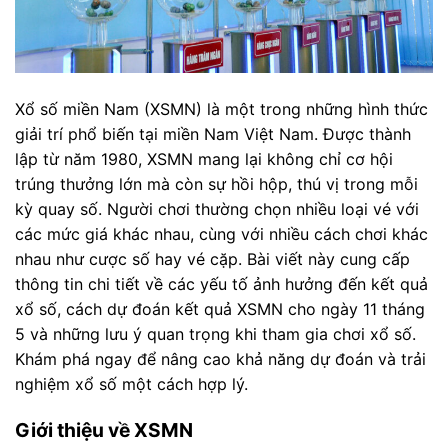
Xổ số miền Nam (XSMN) là một trong những hình thức
giải trí phổ biến tại miền Nam Việt Nam. Được thành
lập từ năm 1980, XSMN mang lại không chỉ cơ hội
trúng thưởng lớn mà còn sự hồi hộp, thú vị trong mỗi
kỳ quay số. Người chơi thường chọn nhiều loại vé với
các mức giá khác nhau, cùng với nhiều cách chơi khác
nhau như cược số hay vé cặp. Bài viết này cung cấp
thông tin chi tiết về các yếu tố ảnh hưởng đến kết quả
xổ số, cách dự đoán kết quả XSMN cho ngày 11 tháng
5 và những lưu ý quan trọng khi tham gia chơi xổ số.
Khám phá ngay để nâng cao khả năng dự đoán và trải
nghiệm xổ số một cách hợp lý.
Giới thiệu về XSMN