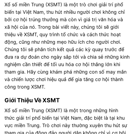
Xổ số miền Trung (XSMT) là một trò chơi giải trí phổ
biến tại Việt Nam, thu hút nhiều người chơi không chỉ
bởi cơ hội trúng thưởng mà còn vì giá trị văn hóa và
xã hội của nó. Trong bài viết này, chúng tôi sẽ giới
thiệu về XSMT, quy trình tổ chức và cách thức hoạt
động, cũng như những mẹo hữu ích cho người chơi.
Chúng tôi sẽ phân tích kết quả các kỳ quay trước để
đưa ra dự đoán cho ngày sắp tới và chia sẻ những kinh
nghiệm cần thiết để tối ưu hóa cơ hội thắng lớn khi
tham gia. Hãy cùng khám phá những con số may mắn
và chiến lược chơi hiệu quả để gia tăng cơ hội thành
công trong XSMT.
Giới Thiệu Về XSMT
Xổ số miền Trung (XSMT) là một trong những hình
thức giải trí phổ biến tại Việt Nam, đặc biệt là tại khu
vực miền Trung. Trò chơi này thường xuyên thu hút sự
tham gia của đông đảo người dân không chỉ vì cơ hội