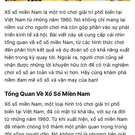
Xổ số miền Nam là một trò chơi giải trí phổ biến tại
Việt Nam từ những năm 1960. Nó không chỉ mang lại
niềm vui cho người chơi mà còn góp phần vào sự phát
triển kinh tế xã hội. Bài viết này sẽ cung cấp cái nhìn
tổng quan về xổ số miền Nam, từ các hình thức chơi
đến phân tích kết quả và dự đoán số có khả năng xuất
hiện trong kỳ quay tới. Ngoài ra, người chơi cũng sẽ
nhận được những lời khuyên hữu ích để có trải nghiệm
chơi xổ số an toàn và thú vị hơn. Hãy cùng khám phá
niềm đam mê xổ số và vận may của bạn!
Tổng Quan Về Xổ Số Miền Nam
Xổ số miền Nam, một loại hình trò chơi giải trí phổ
biến tại Việt Nam, đã có mặt từ khá lâu, với sự ra đời
từ những năm 1960. Từ khi xuất hiện, xổ số miền Nam
đã nhanh chóng trở thành một phần quan trọng trong
đời sống người dân. Nó không chỉ là phương tiện giải