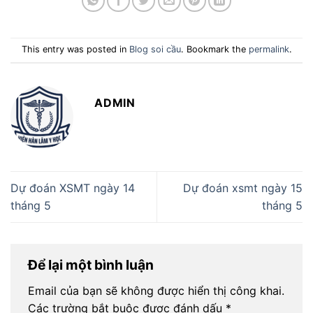
This entry was posted in
Blog soi cầu
. Bookmark the
permalink
.
ADMIN
Dự đoán XSMT ngày 14
Dự đoán xsmt ngày 15
tháng 5
tháng 5
Để lại một bình luận
Email của bạn sẽ không được hiển thị công khai.
Các trường bắt buộc được đánh dấu
*