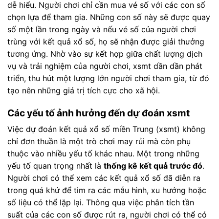
dễ hiểu. Người chơi chỉ cần mua vé số với các con số
chọn lựa để tham gia. Những con số này sẽ được quay
số một lần trong ngày và nếu vé số của người chơi
trùng với kết quả xổ số, họ sẽ nhận được giải thưởng
tương ứng. Nhờ vào sự kết hợp giữa chất lượng dịch
vụ và trải nghiệm của người chơi, xsmt dần dần phát
triển, thu hút một lượng lớn người chơi tham gia, từ đó
tạo nên những giá trị tích cực cho xã hội.
Các yếu tố ảnh hưởng đến dự đoán xsmt
Việc dự đoán kết quả xổ số miền Trung (xsmt) không
chỉ đơn thuần là một trò chơi may rủi mà còn phụ
thuộc vào nhiều yếu tố khác nhau. Một trong những
yếu tố quan trọng nhất là
thống kê kết quả trước đó
.
Người chơi có thể xem các kết quả xổ số đã diễn ra
trong quá khứ để tìm ra các mẫu hình, xu hướng hoặc
số liệu có thể lặp lại. Thông qua việc phân tích tần
suất của các con số được rút ra, người chơi có thể có