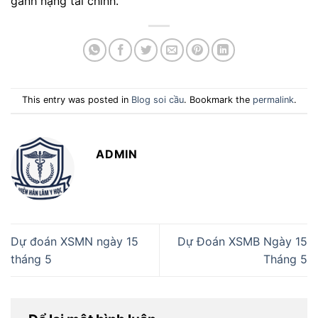
gánh nặng tài chính.
This entry was posted in
Blog soi cầu
. Bookmark the
permalink
.
ADMIN
Dự đoán XSMN ngày 15
Dự Đoán XSMB Ngày 15
tháng 5
Tháng 5