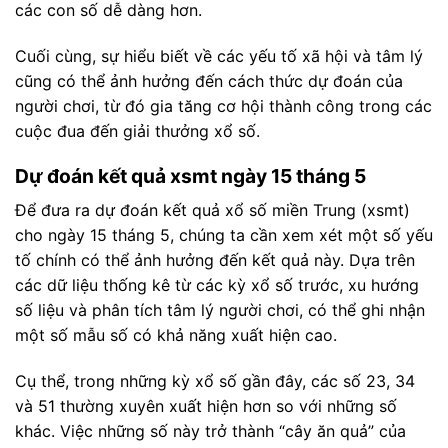
các con số dễ dàng hơn.
Cuối cùng, sự hiểu biết về các yếu tố xã hội và tâm lý
cũng có thể ảnh hưởng đến cách thức dự đoán của
người chơi, từ đó gia tăng cơ hội thành công trong các
cuộc đua đến giải thưởng xổ số.
Dự đoán kết quả xsmt ngày 15 tháng 5
Để đưa ra dự đoán kết quả xổ số miền Trung (xsmt)
cho ngày 15 tháng 5, chúng ta cần xem xét một số yếu
tố chính có thể ảnh hưởng đến kết quả này. Dựa trên
các dữ liệu thống kê từ các kỳ xổ số trước, xu hướng
số liệu và phân tích tâm lý người chơi, có thể ghi nhận
một số mẫu số có khả năng xuất hiện cao.
Cụ thể, trong những kỳ xổ số gần đây, các số 23, 34
và 51 thường xuyên xuất hiện hơn so với những số
khác. Việc những số này trở thành “cây ăn quả” của