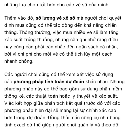
những lựa chọn tốt hơn cho các vé số của mình.
Thêm vào đó,
số lượng vé xổ số
mà người chơi quyết
định mua cũng có thể tác động đến khả năng chiến
thắng. Thông thường, việc mua nhiều vé sẽ làm tăng
xác suất trúng thưởng, nhưng cần ghi nhớ rằng điều
này cũng cần phải cân nhắc đến ngân sách cá nhân,
bởi vì chi phí cho mỗi vé có thể tích lũy một cách
nhanh chóng.
Các người chơi cũng có thể xem xét việc sử dụng
các
phương pháp tính toán dự đoán
khác nhau. Những
phương pháp này có thể bao gồm sử dụng phần mềm
thống kê, các thuật toán hoặc lý thuyết về xác suất.
Việc kết hợp giữa phân tích kết quả trước đó với các
phương pháp hiện đại sẽ mang lại sự chính xác cao
hơn trong dự đoán. Đồng thời, các công cụ như bảng
tính excel có thể giúp người chơi quản lý và theo dõi