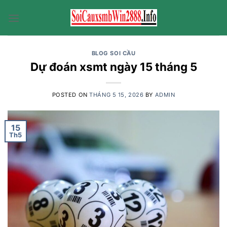
Skip
to
content
BLOG SOI CẦU
Dự đoán xsmt ngày 15 tháng 5
POSTED ON
THÁNG 5 15, 2026
BY
ADMIN
15
Th5